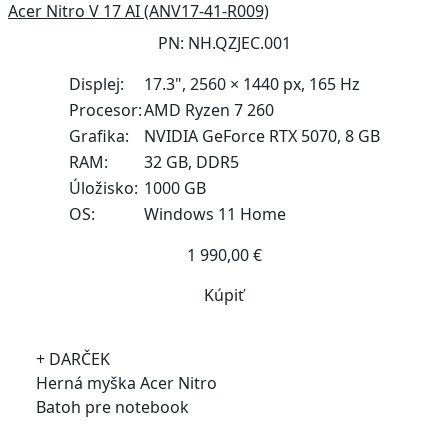
Acer Nitro V 17 AI (ANV17-41-R009)
PN: NH.QZJEC.001
Displej:
17.3", 2560 × 1440 px, 165 Hz
Procesor:
AMD Ryzen 7 260
Grafika:
NVIDIA GeForce RTX 5070, 8 GB
RAM:
32 GB, DDR5
Úložisko:
1000 GB
OS:
Windows 11 Home
1 990,00 €
Kúpiť
+ DARČEK
Herná myška Acer Nitro
Batoh pre notebook