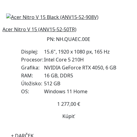
Acer Nitro V 15 (ANV15-52-50TR)
PN: NH.QUAEC.00E
Displej:
15.6", 1920 x 1080 px, 165 Hz
Procesor:
Intel Core 5 210H
Grafika:
NVIDIA GeForce RTX 4050, 6 GB
RAM:
16 GB, DDR5
Úložisko:
512 GB
OS:
Windows 11 Home
1 277,00 €
Kúpiť
+ DARČEK