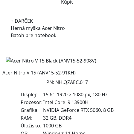
Kúpiť
+ DARČEK
Herná myška Acer Nitro
Batoh pre notebook
Acer Nitro V 15 (ANV15-52-91KH)
PN: NH.QZAEC.017
Displej:
15.6", 1920 × 1080 px, 180 Hz
Procesor:
Intel Core i9 13900H
Grafika:
NVIDIA GeForce RTX 5060, 8 GB
RAM:
32 GB, DDR4
Úložisko:
1000 GB
OS:
Windows 11 Home