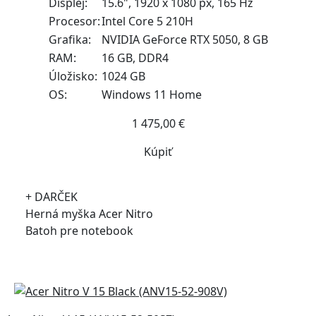
Displej:
15.6", 1920 x 1080 px, 165 Hz
Procesor:
Intel Core 5 210H
Grafika:
NVIDIA GeForce RTX 5050, 8 GB
RAM:
16 GB, DDR4
Úložisko:
1024 GB
OS:
Windows 11 Home
1 475,00 €
Kúpiť
+ DARČEK
Herná myška Acer Nitro
Batoh pre notebook