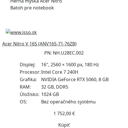
Herná myška Acer Nitro
Batoh pre notebook
Acer Nitro V 16S (ANV16S-71-76ZB)
PN: NH.U28EC.002
Displej:
16", 2560 × 1600 px, 180 Hz
Procesor:
Intel Core 7 240H
Grafika:
NVIDIA GeForce RTX 5060, 8 GB
RAM:
32 GB, DDR5
Úložisko:
1024 GB
OS:
Bez operačného systému
1 752,00 €
Kúpiť