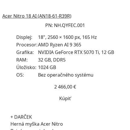
Acer Nitro 18 AI (AN18-61-R39R)
PN: NH.QYFEC.001
Displej:
18", 2560 × 1600 px, 165 Hz
Procesor:
AMD Ryzen AI 9 365
Grafika:
NVIDIA GeForce RTX 5070 Ti, 12 GB
RAM:
32 GB, DDR5
Úložisko:
1024 GB
OS:
Bez operačného systému
2 466,00 €
Kúpiť
+ DARČEK
Herná myška Acer Nitro