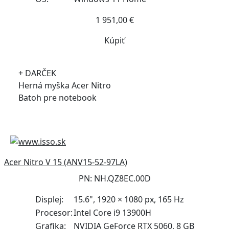
1 951,00 €
Kúpiť
+ DARČEK
Herná myška Acer Nitro
Batoh pre notebook
Acer Nitro V 15 (ANV15-52-97LA)
PN: NH.QZ8EC.00D
Displej:
15.6", 1920 × 1080 px, 165 Hz
Procesor:
Intel Core i9 13900H
Grafika:
NVIDIA GeForce RTX 5060, 8 GB