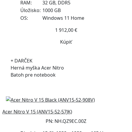
RAM:
32 GB, DDR5
Úložisko:
1000 GB
OS:
Windows 11 Home
1 912,00 €
Kúpiť
+ DARČEK
Herná myška Acer Nitro
Batoh pre notebook
Acer Nitro V 15 (ANV15-52-57JK)
PN: NH.QZ9EC.00Z