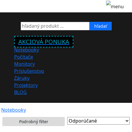
hľadať
AKCIOVÁ PONUKA
Notebooky
Počítače
Monitory
Príslušenstvo
Záruky
Projektory
BLOG
Notebooky
Podrobný filter