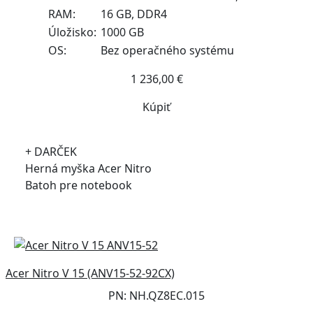
RAM:
16 GB, DDR4
Úložisko:
1000 GB
OS:
Bez operačného systému
1 236,00 €
Kúpiť
+ DARČEK
Herná myška Acer Nitro
Batoh pre notebook
Acer Nitro V 15 (ANV15-52-92CX)
PN: NH.QZ8EC.015