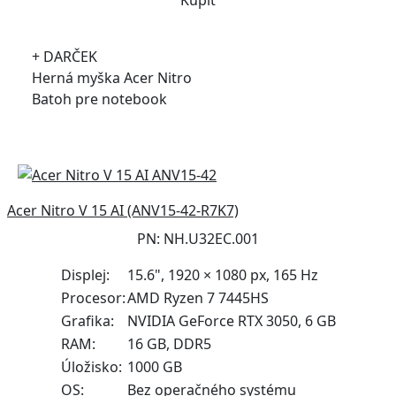
+ DARČEK
Herná myška Acer Nitro
Batoh pre notebook
Acer Nitro V 15 AI (ANV15-42-R7K7)
PN: NH.U32EC.001
Displej:
15.6", 1920 × 1080 px, 165 Hz
Procesor:
AMD Ryzen 7 7445HS
Grafika:
NVIDIA GeForce RTX 3050, 6 GB
RAM:
16 GB, DDR5
Úložisko:
1000 GB
OS:
Bez operačného systému