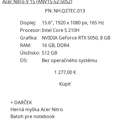
Acer Nitro V 15 (ANV15-52-50SZ)
PN: NH.QZ7EC.013
Displej:
15.6", 1920 x 1080 px, 165 Hz
Procesor:
Intel Core 5 210H
Grafika:
NVIDIA GeForce RTX 5050, 8 GB
RAM:
16 GB, DDR4
Úložisko:
512 GB
OS:
Bez operačného systému
1 277,00 €
Kúpiť
+ DARČEK
Herná myška Acer Nitro
Batoh pre notebook