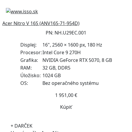
Acer Nitro V 16S (ANV16S-71-954D)
PN: NH.U29EC.001
Displej:
16", 2560 × 1600 px, 180 Hz
Procesor:
Intel Core 9 270H
Grafika:
NVIDIA GeForce RTX 5070, 8 GB
RAM:
32 GB, DDR5
Úložisko:
1024 GB
OS:
Bez operačného systému
1 951,00 €
Kúpiť
+ DARČEK