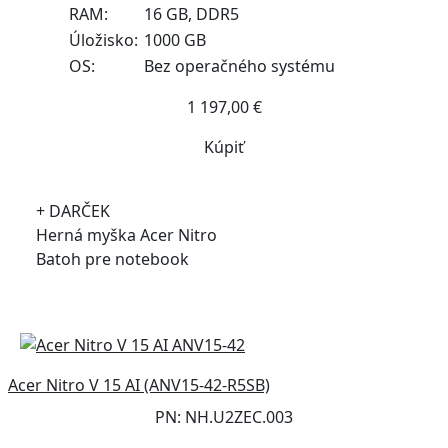
RAM:
16 GB, DDR5
Úložisko:
1000 GB
OS:
Bez operačného systému
1 197,00 €
Kúpiť
+ DARČEK
Herná myška Acer Nitro
Batoh pre notebook
Acer Nitro V 15 AI (ANV15-42-R5SB)
PN: NH.U2ZEC.003